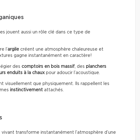
rganiques
es jouent aussi un rôle clé dans ce type de
e l’
argile
créent une atmosphère chaleureuse et
extures gagne instantanément en caractère!
ilégier des
comptoirs en bois massif
, des
planchers
rs enduits à la chaux
pour adoucir l’acoustique.
t visuellement que physiquement. Ils rappellent les
ommes
instinctivement
attachés.
s
u vivant transforme instantanément l’atmosphère d’une