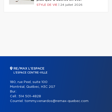
STYLE DE VIE
|
24 juillet 2026
RE/MAX L'ESPACE
L'ESPACE CENTRE-VILLE
180, rue Peel, suite 100
Montréal, Québec, H3C 2G7
Bur.:
Cell.:
514 501-4828
Courriel:
tommy.venardos@remax-quebec.com